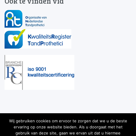
Ook te vinden via
Wij gebruiken cookies om ervoor te zorgen dat we u de beste
ervaring op onze website bieden. Als u doorgaat met het
gebruik van deze site, gaan we ervan uit dat u hiermee