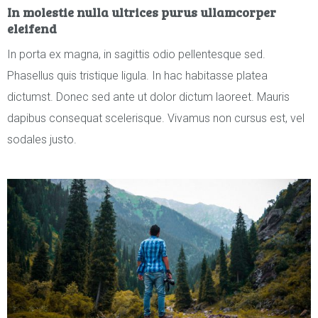
In molestie nulla ultrices purus ullamcorper
eleifend
In porta ex magna, in sagittis odio pellentesque sed.
Phasellus quis tristique ligula. In hac habitasse platea
dictumst. Donec sed ante ut dolor dictum laoreet. Mauris
dapibus consequat scelerisque. Vivamus non cursus est, vel
sodales justo.